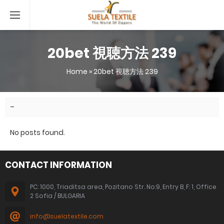
en
iyi
bahis
siteleri
mavibet
20bet 視聴方法 239
güncel
kavbet
Home
»
20bet 視聴方法 239
güncel
pusulabet
güncel
–
hitbet
güncel
jojobet
No posts found.
güncel
bettilt
güncel
CONTACT INFORMATION
sekabet
güncel
PC: 1000, Triaditsa area, Pozitano Str. No:9, Entry B, F: 1, Office
sahabet
2 Sofia / BULGARIA
güncel
bahsegel
info@suelatextile.com