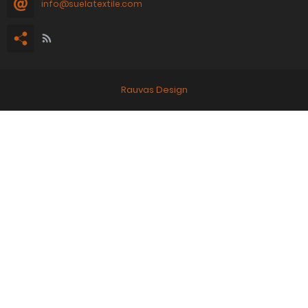
güncel
info@suelatextile.com
holiganbet
güncel
baywin
güncel
tümbet
güncel
Rauvas Design
casibom
güncel
en
iyi
bahis
siteleri
mavibet
güncel
kavbet
güncel
pusulabet
güncel
hitbet
güncel
jojobet
güncel