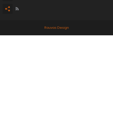
güncel
holiganbet
güncel
baywin
güncel
tümbet
Rauvas Design
güncel
casibom
en
güncel
iyi
bahis
siteleri
mavibet
güncel
kavbet
güncel
pusulabet
güncel
hitbet
güncel
jojobet
güncel
bettilt