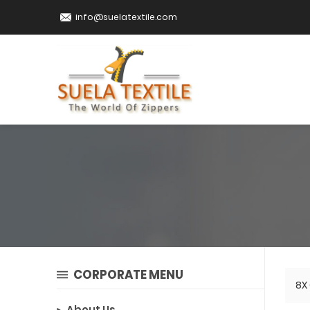
en
info@suelatextile.com
iyi
bahis
siteleri
mavibet
güncel
kavbet
güncel
pusulabet
güncel
hitbet
güncel
jojobet
güncel
bettilt
güncel
sekabet
güncel
sahabet
CORPORATE MENU
güncel
8X
bahsegel
About Us