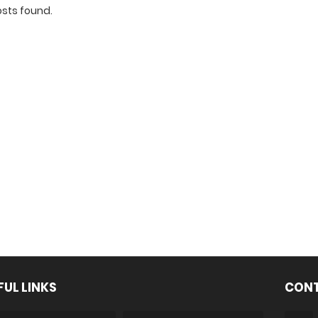
osts found.
FUL LINKS
CONT