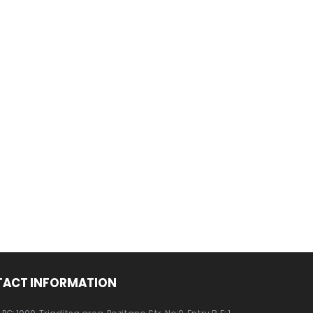
ACT INFORMATION