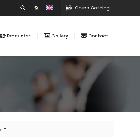
Online Catalog
Products
Gallery
Contact
. –