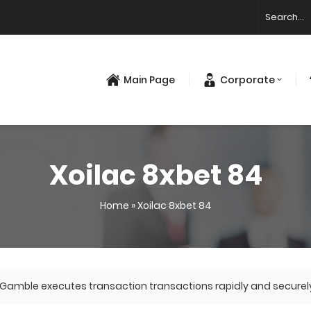
Main Page
Corporate
Xoilac 8xbet 84
Home
»
Xoilac 8xbet 84
 Gamble executes transaction transactions rapidly and securely