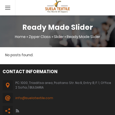
en
iyi
bahis
siteleri
mavibet
Ready Made Slider
güncel
kavbet
Home
»
Zipper Class
»
Slider
»
Ready Made Slider
güncel
pusulabet
güncel
No posts found.
hitbet
güncel
jojobet
CONTACT INFORMATION
güncel
bettilt
PC: 1000, Triaditsa area, Pozitano Str. No:9, Entry B, F: 1, Office
güncel
2 Sofia / BULGARIA
sekabet
güncel
info@suelatextile.com
sahabet
güncel
bahsegel